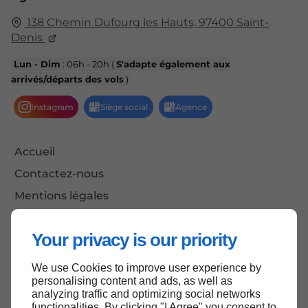
138 Chemin Dufourg les Hauts,
97400
Saint-
Denis
Lun - Dim
: 06h - 20h (
S'adapte également aux
arrivés/départs des vols
)
Accueil
Contactez-nous
Mentions légales
Plan du site
Your privacy is our priority
We use Cookies to improve user experience by
Haut de page
personalising content and ads, as well as
analyzing traffic and optimizing social networks
functionalities. By clicking "I Agree" you consent to