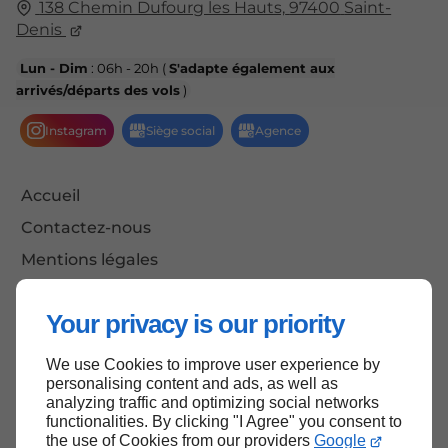
138 Chemin Dufourg les Hauts,
97400
Saint-
Denis
Lun - Dim
: 06h - 20h (
S'adapte également aux
arrivés/départs des vols
)
Accueil
Contactez-nous
Mentions légales
Plan du site
Your privacy is our priority
We use Cookies to improve user experience by
Haut de page
personalising content and ads, as well as
analyzing traffic and optimizing social networks
functionalities. By clicking "I Agree" you consent to
the use of Cookies from our providers
Google